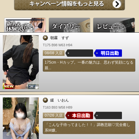
朝霧 すず
T175 B98 W63 H94
08/08 入店
175cm・Hカップ。一番の魅力は、思わず笑顔になる
親...
緩 いおん
T163 B93 W58 H89
07/26 入店
「こんな子待ってました！！」調教悲願♡完全癒し
系M嬢。