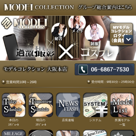
受付時間：9時30分～25時30分
営業時間10時～26時
本日の
明日の
店長速報
システム
所属モデル
ｽｹｼﾞｭｰﾙ
ｽｹｼﾞｭｰﾙ
一覧