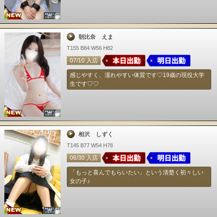
朝比奈 えま
T155 B84 W56 H82
07/10 入店
感じやすく、濡れやすい体質です♡19歳の現役大学
生です♡♡
相沢 しずく
T145 B77 W54 H78
06/30 入店
「もっと喜んでもらいたい」という清楚く初々しい
女の子♪