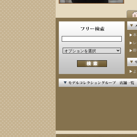
本
レ
即
よ