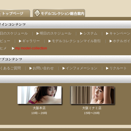
日のスケジュール
｜
明日のスケジュール
｜
システム
｜
キャンペーン
ビュー
｜
ギャラリー
｜
モデルコレクションマイル割引
｜
ホテルガイ
ヒメ
my model-collection
くあるご質問
｜
お問い合わせ
｜
インフォメーション
｜
リクルート
大阪本店
大阪ミナミ店
10時～26時
15時〜26時